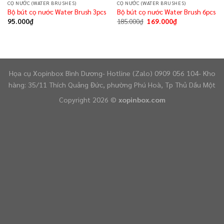
CỌ NƯỚC (WATER BRUSHES)
CỌ NƯỚC (WATER BRUSHES)
Bộ bút cọ nước Water Brush 3pcs
Bộ bút cọ nước Water Brush 6pcs
95.000
₫
185.000
₫
169.000
₫
Họa cụ Xopinbox Bình Dương- Hotline (Zalo) 0909 056 104- Kho
hàng: 35/11 Thích Quảng Đức, phường Phú Hoà, Tp Thủ Dầu Một
Copyright 2026 ©
xopinbox.com