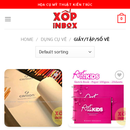
Skip
HỌA CỤ MỸ THUẬT KIẾN TRÚC
to
content
0
HOME
/
DỤNG CỤ VẼ
/
GIẤY/TẬP/SỔ VẼ
Add to
Add to
wishlist
wishlist