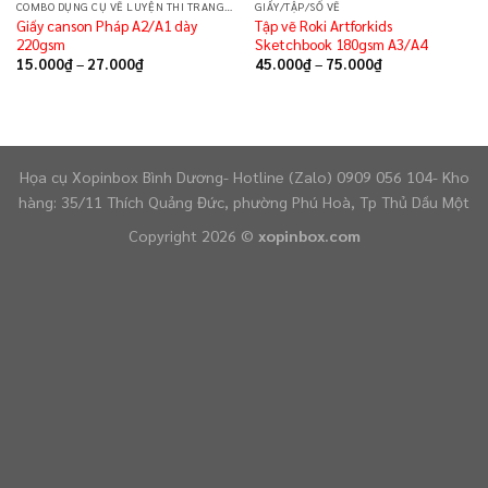
COMBO DỤNG CỤ VẼ LUYỆN THI TRANG TRÍ MÀU
GIẤY/TẬP/SỔ VẼ
Giấy canson Pháp A2/A1 dày
Tập vẽ Roki Artforkids
220gsm
Sketchbook 180gsm A3/A4
15.000
₫
–
27.000
₫
45.000
₫
–
75.000
₫
Họa cụ Xopinbox Bình Dương- Hotline (Zalo) 0909 056 104- Kho
hàng: 35/11 Thích Quảng Đức, phường Phú Hoà, Tp Thủ Dầu Một
Copyright 2026 ©
xopinbox.com