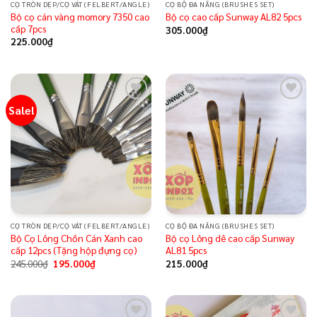
CỌ TRÒN DẸP/CỌ VÁT (FELBERT/ANGLE)
CỌ BỘ ĐA NĂNG (BRUSHES SET)
Bộ cọ cán vàng momory 7350 cao
Bộ cọ cao cấp Sunway AL82 5pcs
cấp 7pcs
305.000
₫
225.000
₫
Sale!
Add to
Add to
wishlist
wishlist
CỌ TRÒN DẸP/CỌ VÁT (FELBERT/ANGLE)
CỌ BỘ ĐA NĂNG (BRUSHES SET)
Bộ Cọ Lông Chồn Cán Xanh cao
Bộ cọ Lông dê cao cấp Sunway
cấp 12pcs (Tặng hộp đựng cọ)
AL81 5pcs
245.000
₫
195.000
₫
215.000
₫