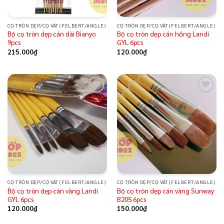
CỌ TRÒN DẸP/CỌ VÁT (FELBERT/ANGLE)
CỌ TRÒN DẸP/CỌ VÁT (FELBERT/ANGLE)
Bộ cọ tròn dẹp cán dài Bianyo
Bộ cọ tròn dẹp cán hồng Landi
9pcs
GYL 6pcs
215.000
₫
120.000
₫
Add to
Add to
wishlist
wishlist
CỌ TRÒN DẸP/CỌ VÁT (FELBERT/ANGLE)
CỌ TRÒN DẸP/CỌ VÁT (FELBERT/ANGLE)
Bộ cọ tròn dẹp cán vàng Landi
Bộ cọ tròn dẹp cán vàng Sunway
GYL 6pcs
B205 6pcs
120.000
₫
150.000
₫