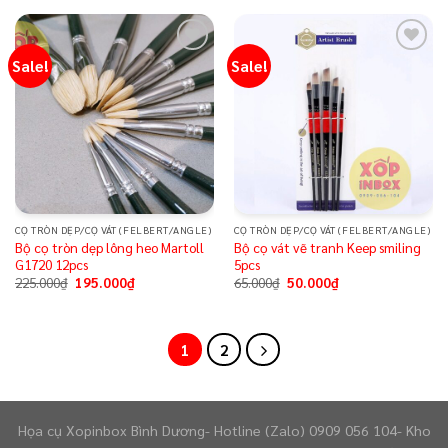
Sale!
Sale!
Add to
Add to
wishlist
wishlist
CỌ TRÒN DẸP/CỌ VÁT (FELBERT/ANGLE)
CỌ TRÒN DẸP/CỌ VÁT (FELBERT/ANGLE)
Bộ cọ tròn dẹp lông heo Martoll
Bộ cọ vát vẽ tranh Keep smiling
G1720 12pcs
5pcs
225.000
₫
195.000
₫
65.000
₫
50.000
₫
1
2
Họa cụ Xopinbox Bình Dương- Hotline (Zalo) 0909 056 104- Kho