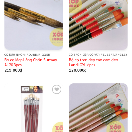
Add to
Add to
wishlist
wishlist
CỌ ĐẦU NHỌN (ROUND/RIGGER)
CỌ TRÒN DẸP/CỌ VÁT (FELBERT/ANGLE)
Bộ cọ Mop Lông Chồn Sunway
Bộ cọ tròn dẹp cán cam đen
AL20 3pcs
Landi GYL 6pcs
215.000
₫
120.000
₫
Add to
Add to
wishlist
wishlist