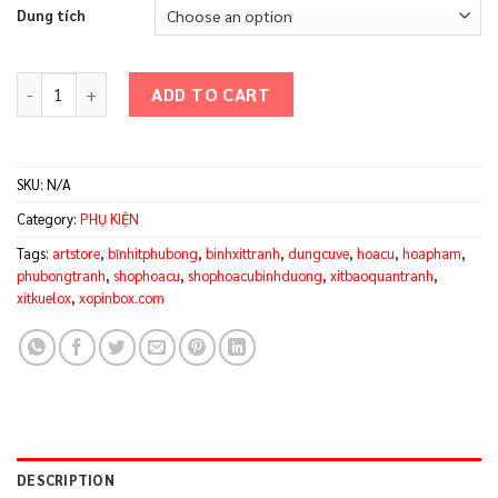
Dung tích
Bình xịt bảo quản tranh Kuelox 180ml/300ml quantity
ADD TO CART
SKU:
N/A
Category:
PHỤ KIỆN
Tags:
artstore
,
bĩnhitphubong
,
binhxittranh
,
dungcuve
,
hoacu
,
hoapham
,
phubongtranh
,
shophoacu
,
shophoacubinhduong
,
xitbaoquantranh
,
xitkuelox
,
xopinbox.com
DESCRIPTION