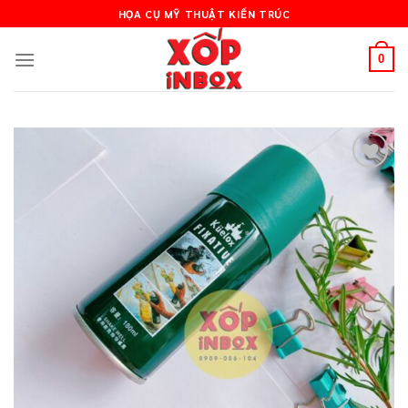
Skip
HỌA CỤ MỸ THUẬT KIẾN TRÚC
to
content
0
Add to
wishlist