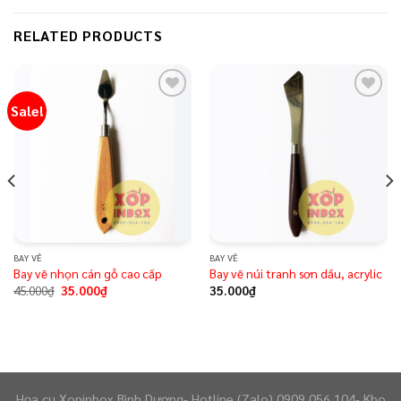
RELATED PRODUCTS
Sale!
Add to
Add to
wishlist
wishlist
BAY VẼ
BAY VẼ
Bay vẽ nhọn cán gỗ cao cấp
Bay vẽ núi tranh sơn dầu, acrylic
45.000
₫
35.000
₫
35.000
₫
Họa cụ Xopinbox Bình Dương- Hotline (Zalo) 0909 056 104- Kho