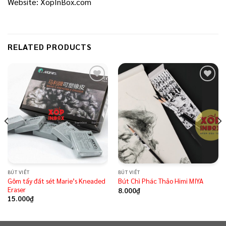
Website: XopInBox.com
RELATED PRODUCTS
Add to
Add to
wishlist
wishlist
BÚT VIẾT
BÚT VIẾT
Gôm tẩy đất sét Marie’s Kneaded
Bút Chì Phác Thảo Himi MIYA
Eraser
8.000
₫
15.000
₫