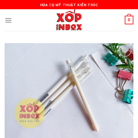
Skip
HỌA CỤ MỸ THUẬT KIẾN TRÚC
to
content
0
Add to
wishlist