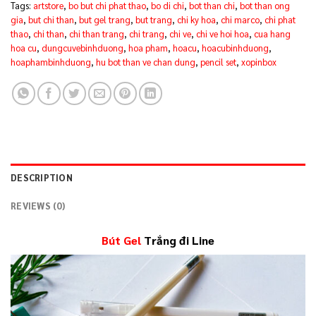
Tags:
artstore
,
bo but chi phat thao
,
bo di chi
,
bot than chi
,
bot than ong
gia
,
but chi than
,
but gel trang
,
but trang
,
chi ky hoa
,
chi marco
,
chi phat
thao
,
chi than
,
chi than trang
,
chi trang
,
chi ve
,
chi ve hoi hoa
,
cua hang
hoa cu
,
dungcuvebinhduong
,
hoa pham
,
hoacu
,
hoacubinhduong
,
hoaphambinhduong
,
hu bot than ve chan dung
,
pencil set
,
xopinbox
DESCRIPTION
REVIEWS (0)
Bút Gel
Trắng đi Line