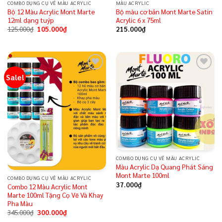
COMBO DỤNG CỤ VẼ MÀU ACRYLIC
MÀU ACRYLIC
Bộ 12 Màu Acrylic Mont Marte
Bộ màu cơ bản Mont Marte Satin
12ml dạng tuýp
Acrylic 6 x 75ml
125.000
₫
105.000
₫
215.000
₫
Sale!
Add to
Add to
wishlist
wishlist
COMBO DỤNG CỤ VẼ MÀU ACRYLIC
Màu Acrylic Dạ Quang Phát Sáng
Mont Marte 100ml
COMBO DỤNG CỤ VẼ MÀU ACRYLIC
37.000
₫
Combo 12 Màu Acrylic Mont
Marte 100ml Tặng Cọ Vẽ Và Khay
Pha Màu
345.000
₫
300.000
₫