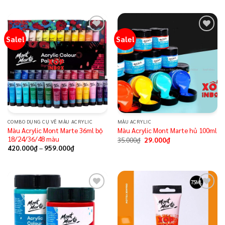
Sale!
Sale!
Add to
Add to
wishlist
wishlist
COMBO DỤNG CỤ VẼ MÀU ACRYLIC
MÀU ACRYLIC
Màu Acrylic Mont Marte 36ml bộ
Màu Acrylic Mont Marte hủ 100ml
18/24/36/48 màu
35.000
₫
29.000
₫
420.000
₫
–
959.000
₫
Add to
Add to
wishlist
wishlist