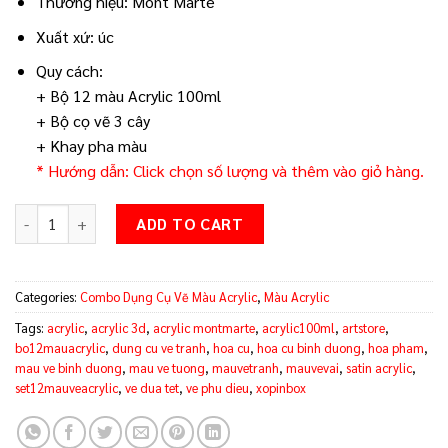
Thương hiệu: Mont Marte
Xuất xứ: úc
Quy cách:
+ Bộ 12 màu Acrylic 100ml
+ Bộ cọ vẽ 3 cây
+ Khay pha màu
* Hướng dẫn: Click chọn số lượng và thêm vào giỏ hàng.
Combo 12 Màu Acrylic Mont Marte 100ml Tặng Cọ Vẽ Và Khay Ph
ADD TO CART
Categories:
Combo Dụng Cụ Vẽ Màu Acrylic
,
Màu Acrylic
Tags:
acrylic
,
acrylic 3d
,
acrylic montmarte
,
acrylic100ml
,
artstore
,
bo12mauacrylic
,
dung cu ve tranh
,
hoa cu
,
hoa cu binh duong
,
hoa pham
,
mau ve binh duong
,
mau ve tuong
,
mauvetranh
,
mauvevai
,
satin acrylic
,
set12mauveacrylic
,
ve dua tet
,
ve phu dieu
,
xopinbox