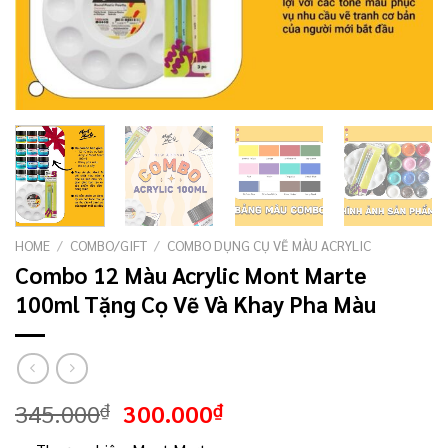
HOME
/
COMBO/GIFT
/
COMBO DỤNG CỤ VẼ MÀU ACRYLIC
Combo 12 Màu Acrylic Mont Marte
100ml Tặng Cọ Vẽ Và Khay Pha Màu
345.000
300.000
₫
₫