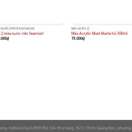
 NƯỚC/POSTER/GOUACHE
MÀU ACRYLIC
Add to
Ad
12 màu nước nén Seamiart
Màu Acrylic Mont Marte hủ 300ml
wishlist
wis
.000
₫
75.000
₫
ơng- Hotline (Zalo) 0909 056 104- Kho hàng: 35/11 Thích Quảng Đức, phường