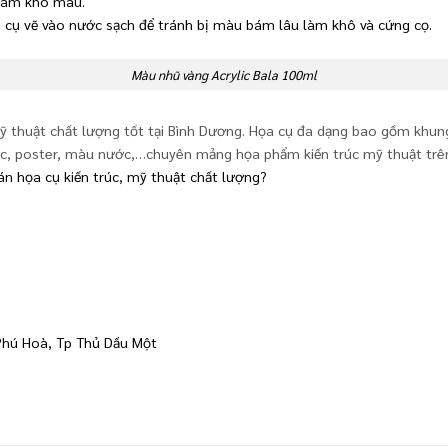
g làm khô màu.
 cụ vẽ vào nước sạch để tránh bị màu bám lâu làm khô và cứng cọ.
Màu nhũ vàng Acrylic Bala 100ml
thuật chất lượng tốt tại Bình Dương. Họa cụ đa dạng bao gồm khung 
lic, poster, màu nước,…chuyên mảng họa phẩm kiến trúc mỹ thuật trê
án họa cụ kiến trúc, mỹ thuật chất lượng?
Phú Hoà, Tp Thủ Dầu Một