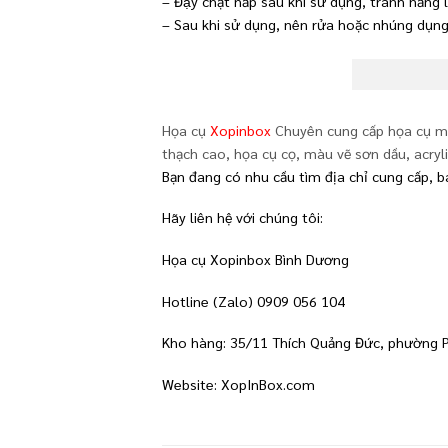
– Đậy chặt nắp sau khi sử dụng, tránh nắn
– Sau khi sử dụng, nên rửa hoặc nhúng dụng
Họa cụ
Xopinbox
Chuyên cung cấp họa cụ mỹ 
thạch cao, họa cụ cọ, màu vẽ sơn dầu, acry
Bạn đang có nhu cầu tìm địa chỉ cung cấp, b
Hãy liên hệ với chúng tôi:
Họa cụ Xopinbox Bình Dương
Hotline (Zalo) 0909 056 104
Kho hàng: 35/11 Thích Quảng Đức, phường 
Website: XopInBox.com