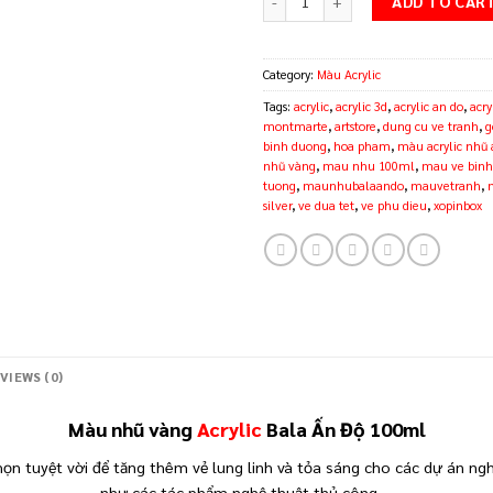
ADD TO CAR
Category:
Màu Acrylic
Tags:
acrylic
,
acrylic 3d
,
acrylic an do
,
acry
montmarte
,
artstore
,
dung cu ve tranh
,
g
binh duong
,
hoa pham
,
màu acrylic nhũ
nhũ vàng
,
mau nhu 100ml
,
mau ve binh
tuong
,
maunhubalaando
,
mauvetranh
,
silver
,
ve dua tet
,
ve phu dieu
,
xopinbox
VIEWS (0)
Màu
nhũ vàng
Acrylic
Bala Ấn Độ 100ml
họn tuyệt vời để tăng thêm vẻ lung linh và tỏa sáng cho các dự án n
như các tác phẩm nghệ thuật thủ công …