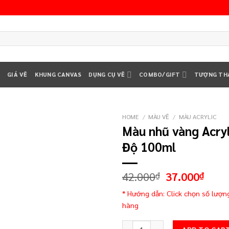
T
GIÁ VẼ
KHUNG CANVAS
DỤNG CỤ VẼ
COMBO/GIFT
TƯỢNG TH
HOME
/
MÀU VẼ
/
MÀU ACRYLIC
Màu nhũ vàng Acryl
Add to
Độ 100ml
wishlist
42.000
37.000
₫
₫
* Hướng dẫn: Click chọn số lượn
hàng
Màu nhũ vàng Acrylic Bala Ấn Độ 1