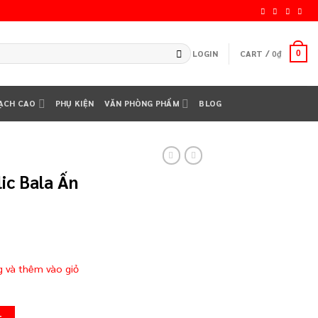
LOGIN
CART /
0
₫
0
ẠCH CAO
PHỤ KIỆN
VĂN PHÒNG PHẨM
BLOG
ic Bala Ấn
g và thêm vào giỏ
00ml quantity