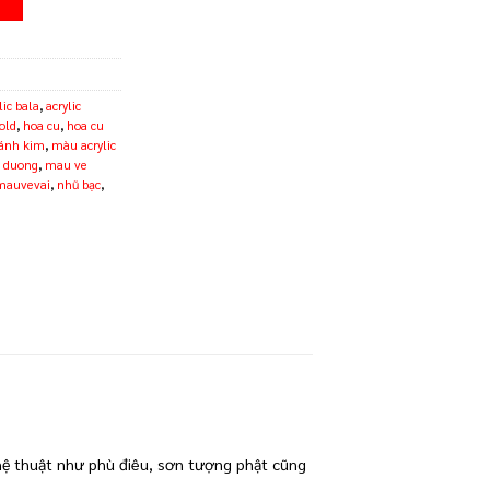
T
lic bala
,
acrylic
old
,
hoa cu
,
hoa cu
 ánh kim
,
màu acrylic
 duong
,
mau ve
mauvevai
,
nhũ bạc
,
ghệ thuật như phù điêu, sơn tượng phật cũng