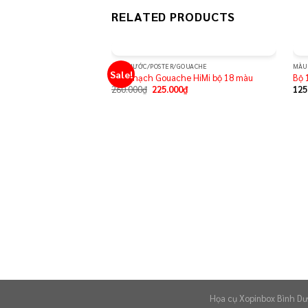
RELATED PRODUCTS
MÀU NƯỚC/POSTER/GOUACHE
MÀU
Sale!
Add to
Màu thạch Gouache HiMi bộ 18 màu
Bộ 
wishlist
260.000
₫
225.000
₫
125
Họa cụ Xopinbox Bình Dư