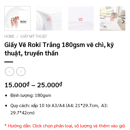
HOME
/
GIẤY MỸ THUẬT
Giấy Vẽ Roki Trắng 180gsm vẽ chì, kỹ
thuật, truyền thần
15.000
–
25.000
₫
₫
Định lượng: 180gsm
Quy cách: xấp 10 tờ A3/A4 (A4: 21*29.7cm, A3:
29.7*42cm)
* Hướng dẫn: Click chọn phân loại, số lượng và thêm vào giỏ