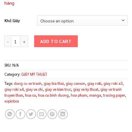
hàng
Khổ Giấy
Giấy Vẽ Roki Trắng 180gsm vẽ chì, kỹ thuật, truyền thần quanti
ADD TO CART
SKU:
N/A
Category:
GIẤY MỸ THUẬT
Tags:
dung cu ve tranh
,
giay bia thai
,
giay canson
,
giay roki
,
giay roki a3
,
giay roki a4
,
giay ve chi
,
giay ve kien truc
,
giay ve ky thuat
,
giay ve tranh
truyen than
,
hoa cu
,
hoa cu binh duong
,
hoa pham
,
manga
,
tracing paper
,
xopinbox