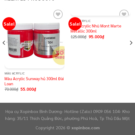
MÀU ACRYLIC
Sale!
Sale!
Add to
Add to
Màu Acrylic Nhũ Mont Marte
wishlist
wishlist
Metallic 300ml
125.000
₫
95.000
₫
MÀU ACRYLIC
Màu Acrylic Sunway hủ 300ml Đài
Loan
70.000
₫
55.000
₫
Họa cụ Xopinbox Bình Dương- Hotline (Zalo) 0909 056 104- Kho
hàng: 35/11 Thích Quảng Đức, phường Phú Hoà, Tp Thủ Dầu Một
Copyright 2026 ©
xopinbox.com