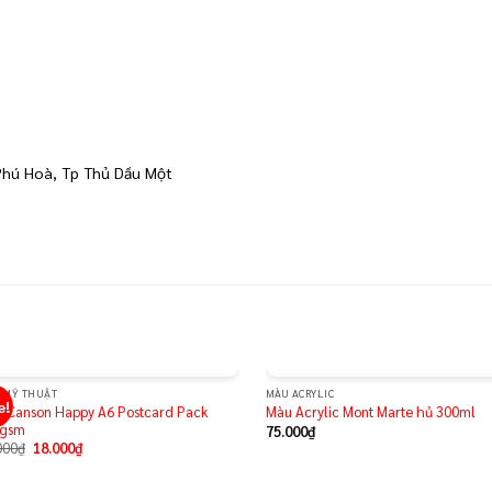
Phú Hoà, Tp Thủ Dầu Một
Y MỸ THUẬT
MÀU ACRYLIC
e!
Add to
Ad
y Canson Happy A6 Postcard Pack
Màu Acrylic Mont Marte hủ 300ml
wishlist
wis
0gsm
75.000
₫
000
₫
18.000
₫