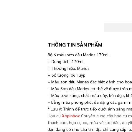
THÔNG TIN SẢN PHẨM
Bộ 6 màu sơn dầu Maries 170ml
+ Dung tích: 170ml
+ Thương hiệu: Maries
+ Số lượng: 06 Tuýp
– Màu sơn dầu Maries đặc biệt dành cho họa 
– Màu Sơn dầu Maries có thể vẽ được trên mọ
– Màu tươi sáng, chất màu dày, bền đẹp, khô
– Bảng màu phong phú, đa dạng các gam mà
* Lưu ý: Tránh để trực tiếp dưới ánh sáng m
Họa cụ
Xopinbox
Chuyên cung cấp họa cụ mỹ 
thạch cao, họa cụ cọ, màu vẽ sơn dầu, acry
Bạn đang có nhu cầu tìm địa chỉ cung cấp, b