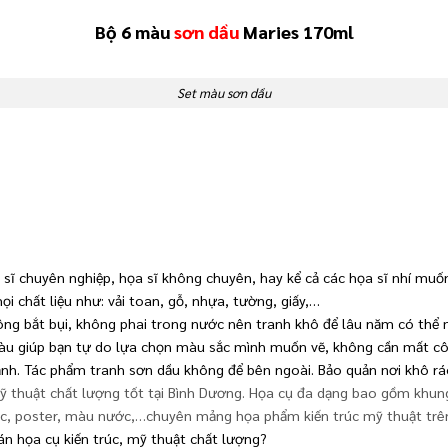
Bộ 6 màu
sơn dầu
Maries 170ml
Set màu sơn dầu
sĩ chuyên nghiệp, họa sĩ không chuyên, hay kể cả các họa sĩ nhí muốn
i chất liệu như: vải toan, gỗ, nhựa, tường, giấy,…
ng bắt bụi, không phai trong nước nên tranh khô để lâu năm có thể ma
u giúp bạn tự do lựa chọn màu sắc mình muốn vẽ, không cần mất cô
ạnh. Tác phẩm tranh sơn dầu không để bên ngoài. Bảo quản nơi khô rá
thuật chất lượng tốt tại Bình Dương. Họa cụ đa dạng bao gồm khung 
lic, poster, màu nước,…chuyên mảng họa phẩm kiến trúc mỹ thuật trê
án họa cụ kiến trúc, mỹ thuật chất lượng?