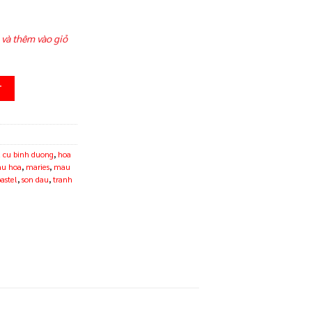
 và thêm vào giỏ
antity
T
 cu binh duong
,
hoa
hu hoa
,
maries
,
mau
pastel
,
son dau
,
tranh