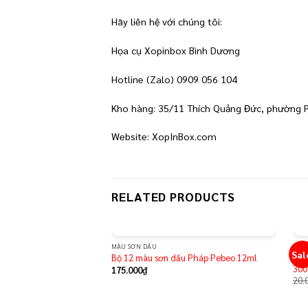
Hãy liên hệ với chúng tôi:
Họa cụ Xopinbox Bình Dương
Hotline (Zalo) 0909 056 104
Kho hàng: 35/11 Thích Quảng Đức, phường 
Website: XopInBox.com
RELATED PRODUCTS
MÀU SƠN DẦU
GIẤ
Sal
Add to
Giấ
Bộ 12 màu sơn dầu Pháp Pebeo 12ml
wishlist
30
175.000
₫
20.