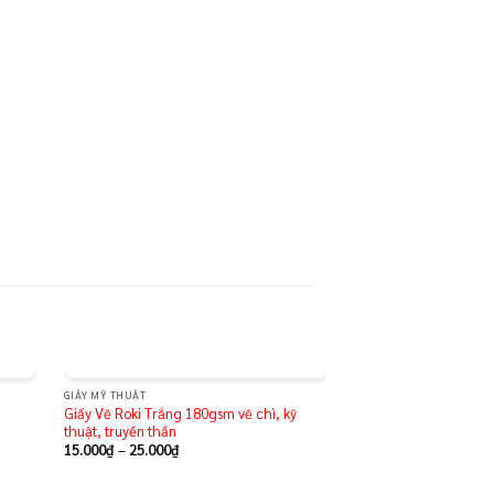
GIẤY MỸ THUẬT
MÀU SƠN DẦU
d to
Add to
Giấy Vẽ Roki Trắng 180gsm vẽ chì, kỹ
Màu Sơn Dầu Pháp Peb
hlist
wishlist
thuật, truyền thần
15.000
₫
–
25.000
₫
58.000
₫
Rated
5.00
out of 5