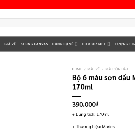
T
GIÁ VẼ
KHUNG CANVAS
DỤNG CỤ VẼ
COMBO/GIFT
TƯỢNG TH
HOME
/
MÀU VẼ
/
MÀU SƠN DẦU
Bộ 6 màu sơn dầu 
Add to
170ml
wishlist
390.000
₫
+ Dung tích: 170ml
+ Thương hiệu: Maries