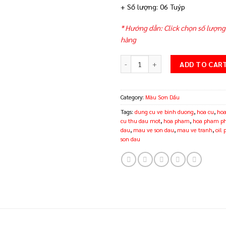
+ Số lượng: 06 Tuýp
* Hướng dẫn: Click chọn số lượng
hàng
Bộ 6 màu sơn dầu Maries 170ml qu
ADD TO CAR
Category:
Màu Sơn Dầu
Tags:
dung cu ve binh duong
,
hoa cu
,
hoa
cu thu dau mot
,
hoa pham
,
hoa pham p
dau
,
mau ve son dau
,
mau ve tranh
,
oil 
son dau