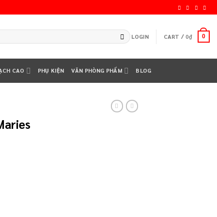
LOGIN
CART /
0
₫
0
ẠCH CAO
PHỤ KIỆN
VĂN PHÒNG PHẨM
BLOG
Maries